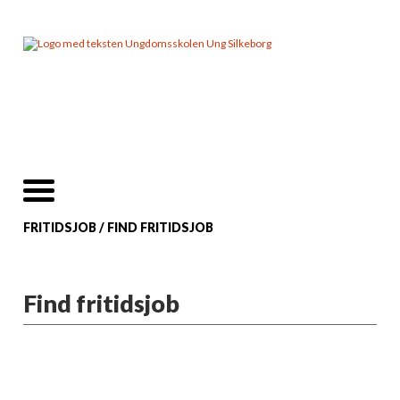
FRITIDSJOB
/
FIND FRITIDSJOB
Find fritidsjob
Velkommen til Silkeborg Ungdomsskoles
jobportal for unge i Silkeborg!