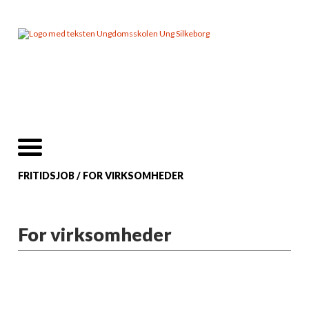
FRITIDSJOB
/
FOR VIRKSOMHEDER
For virksomheder
Er jeres virksomhed på udkig efter unge
engagerede fritidsjobbere mellem 13 og