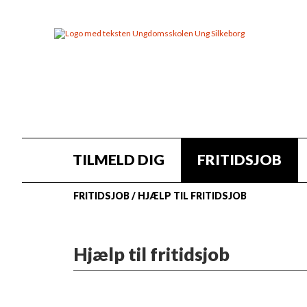
TILMELD DIG
FRITIDSJOB
FRITIDSJOB
/
HJÆLP TIL FRITIDSJOB
Hjælp til fritidsjob
Har du brug for hjælp til at søge et f