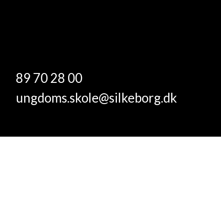
89 70 28 00
ungdoms.skole@silkeborg.dk