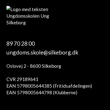
89 70 28 00
ungdoms.skole@silkeborg.dk
Oslovej 2 - 8600 Silkeborg
CVR 29189641
EAN 5798005644385 (Fritidsafdelingen)
EAN 5798005644798 (Klubberne)