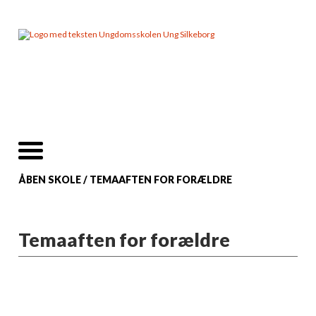
ÅBEN SKOLE
/
TEMAAFTEN FOR FORÆLDRE
Temaaften for forældre
Et trygt og inkluderende
læringsfællesskab er et