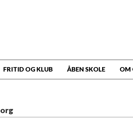
FRITID OG KLUB
ÅBEN SKOLE
OM 
borg
dt sjovere!