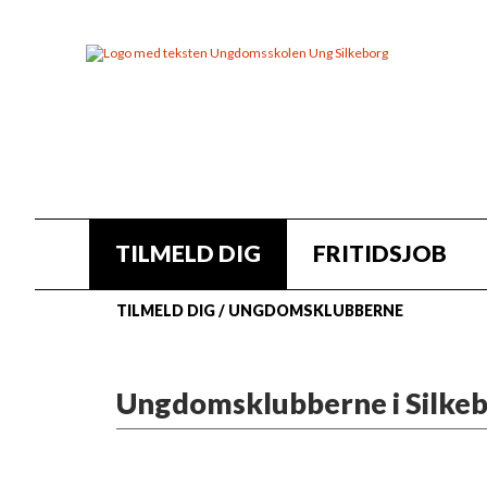
TILMELD DIG
FRITIDSJOB
TILMELD DIG
/
UNGDOMSKLUBBERNE
Ungdomsklubberne i Silke
Klubberne er der, hvor livet bliver li