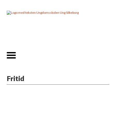
Fritid
Velkommen til UngSilkeborg – din nye
verden af muligheder!
Når du starter i 7. klasse, åbner dørene til