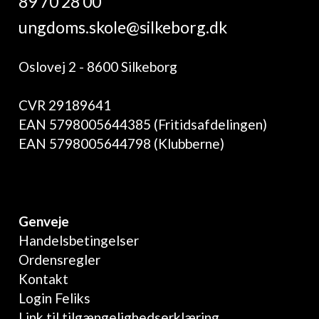
89 70 28 00
ungdoms.skole@silkeborg.dk
Oslovej 2 - 8600 Silkeborg
CVR 29189641
EAN 5798005644385 (Fritidsafdelingen)
EAN 5798005644798 (Klubberne)
Genveje
Handelsbetingelser
Ordensregler
Kontakt
Login Feliks
Link til tilgængelighedserklæring