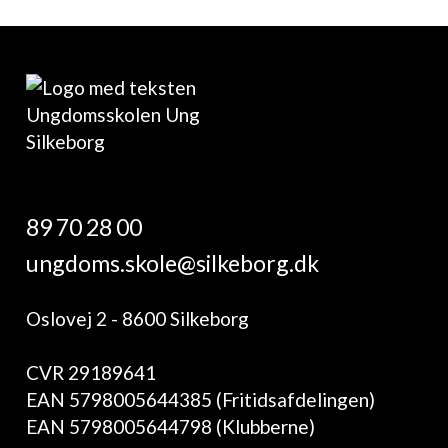
89 70 28 00
ungdoms.skole@silkeborg.dk
Oslovej 2 - 8600 Silkeborg
CVR 29189641
EAN 5798005644385 (Fritidsafdelingen)
EAN 5798005644798 (Klubberne)