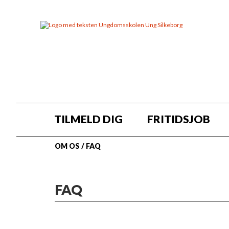
TILMELD DIG
FRITIDSJOB
OM OS
/
FAQ
FAQ
Få svar på spørgsmål om 