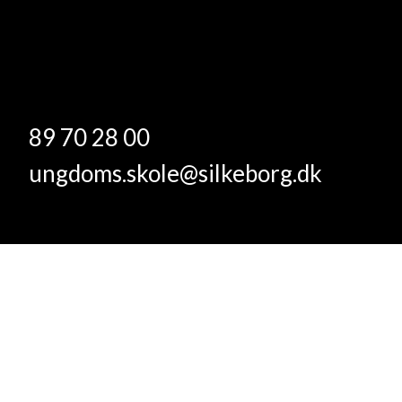
89 70 28 00
ungdoms.skole@silkeborg.dk