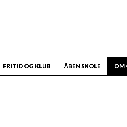
FRITID OG KLUB
ÅBEN SKOLE
OM 
vores fritidshold, events og tur