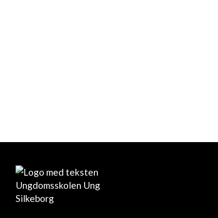
Ønsker til datoer*
Besked
Modtag kopi på din e-mail