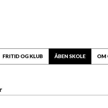
FRITID OG KLUB
ÅBEN SKOLE
OM 
r
På denne temadag ko