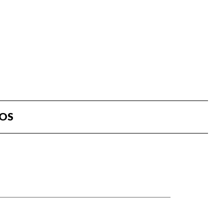
OS
mmer vi omkring nogle begreber,