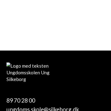
Modtag kopi på din e-mail
89 70 28 00
ungdoms.skole@silkeborg.dk